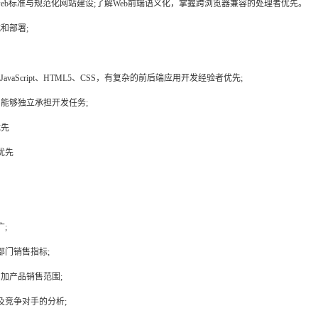
s，懂得web标准与规范化网站建设;了解Web前端语义化，掌握跨浏览器兼容的处理者优先。
式和部署;
，精通JavaScript、HTML5、CSS，有复杂的前后端应用开发经验者优先;
，能够独立承担开发任务;
优先
优先
;
部门销售指标;
增加产品销售范围;
及竞争对手的分析;