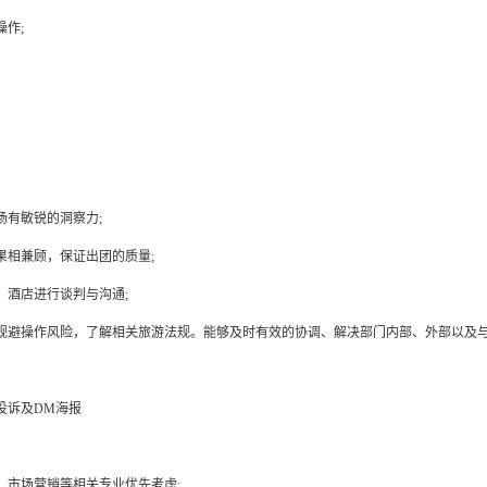
作;
场有敏锐的洞察力;
果相兼顾，保证出团的质量;
、酒店进行谈判与沟通;
规避操作风险，了解相关旅游法规。能够及时有效的协调、解决部门内部、外部以及与
投诉及DM海报
、市场营销等相关专业优先考虑;