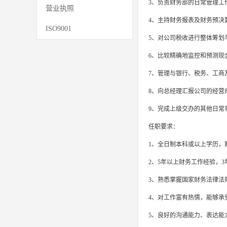
3、负责财务部的日常管理工
营业执照
4、主持财务报表及财务预决
ISO9001
5、对公司税收进行整体筹划
6、比较精确地监控和预测现
7、管理与银行、税务、工商
8、向总经理汇报公司的经营
9、完成上级交办的其他日常
任职要求：
1、全日制本科或以上学历，
2、5年以上财务工作经验，
3、熟悉掌握国家财务法律法
4、对工作富有热情，能够承
5、良好的沟通能力、表达能