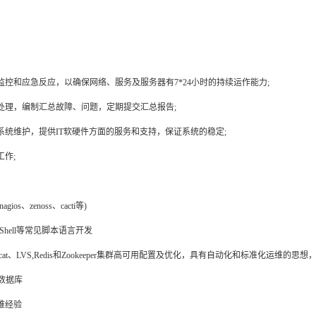
监控和应急反应，以确保网络、服务及服务器有7*24小时的持续运作能力;
处理，编制汇总故障、问题，定期提交汇总报告;
系统维护，提供IT软硬件方面的服务和支持，保证系统的稳定;
作;
s、zenoss、cacti等)
Shell等常见脚本语言开发
、Tomcat、LVS,Redis和Zookeeper集群高可用配置及优化，具有自动化和标准化运维
等数据库
维经验