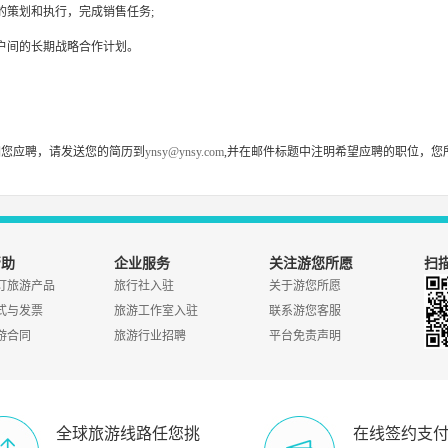
的策划和执行，完成销售任务;
户间的长期战略合作计划。
如您应聘，请发送您的简历到
ynsy@ynsy.com
,并在邮件标题中注明希望应聘的职位，您
帮助
企业服务
关注游您所愿
扫描
订旅游产品
旅行社入驻
关于游您所愿
式与发票
旅游工作室入驻
联系游您客服
游合同
旅游行业招聘
平台免责声明
全球旅游线路任您挑
在线签约支