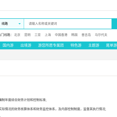
线路
热门线路：
北京
昆明
三亚
上海
中国香港
韩国
普吉岛
马尔代夫
国内游
出境游
游您所愿专属团
特色游
主题游
尾单游
编制年度综合财务计划和控制标准;
实际情况的财务核算体系和财务监控体系，及内部控制制度，监督其执行情况;