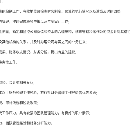
作，
算的编制工作，有效地监督检查财务制度、预算的执行情况以及适当及时的调整;
与管理，按时完成税务申报以及年度审计工作;
金流量，确定和监控公司负债和资本的合理结构，统筹管理和运作公司资金并对其进行
及其他机构的关系，并及时办理公司与其之间的业务往来;
成果、财务收支情况、财务分析，提出有益的建议;
事务性工作。
财经、会计类相关专业;
3年以上财务经理工作经验，旅行社财务管理工作经验者优先考虑;
规、审计法规和税收政策;
受工作压力，具有较强的团队管理能力，有良好的职业素养;
力、团队管理经验和财务分析能力。