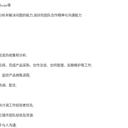
are等
分析并解决问题的能力;良好的团队合作精神与沟通能力
信息的收集和分析;
应商，完成产品采购、合作洽谈、合同管理、后期维护等工作;
，监控产品销售进程;
协调、配合;
有计调工作经验者优先;
立操作团队经验及资源;
于与人沟通;