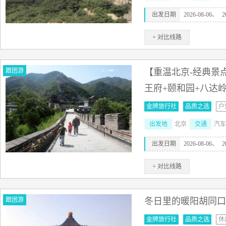
出发日期
2026-08-06、
2
+ 对比线路
跟团游
【重温北京-经典景点
王府+颐和园+八达
金牌旅行社
品质之选
户
出发地
北京
交通
汽车
出发日期
2026-08-06、
2
+ 对比线路
跟团游
冬日里的暖阳胡同口
金牌旅行社
品质之选
休