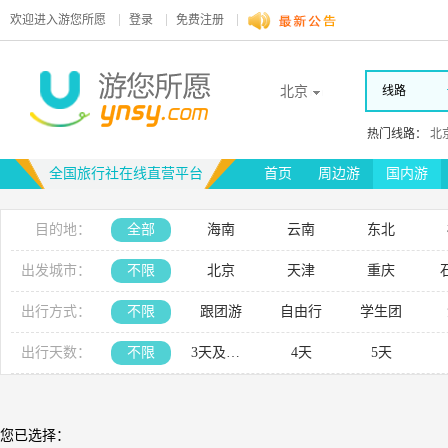
欢迎进入
游您所愿
登录
免费注册
北京
线路
热门线路：
北
全国旅行社在线直营平台
首页
周边游
国内游
目的地：
全部
海南
云南
东北
新疆
内蒙古
河南
出发城市：
不限
北京
天津
重庆
山西
安徽
昆明
台北市
出行方式：
不限
跟团游
自由行
学生团
出行天数：
不限
3天及以下
4天
5天
您已选择：