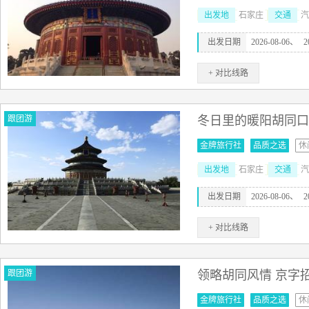
出发地
石家庄
交通
汽
出发日期
2026-08-06、
2
+ 对比线路
跟团游
冬日里的暖阳胡同口
金牌旅行社
品质之选
休
出发地
石家庄
交通
汽
出发日期
2026-08-06、
2
+ 对比线路
跟团游
领略胡同风情 京字
金牌旅行社
品质之选
休