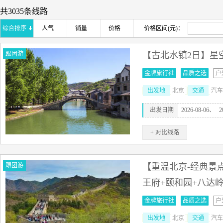
共3035条线路
综合排序
人气
销量
价格
价格区间(元)：
跟团游
【古北水镇2日】星
金牌旅行社
品质之选
户
出发地
北京
交通
汽车
出发日期
2026-08-06、
2
+ 对比线路
跟团游
【重温北京-经典景点
王府+颐和园+八达
金牌旅行社
品质之选
户
出发地
北京
交通
汽车