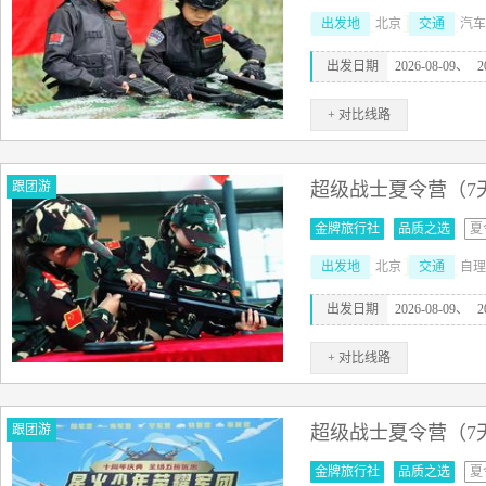
出发地
北京
交通
汽车
出发日期
2026-08-09、
2
+ 对比线路
跟团游
超级战士夏令营（7
金牌旅行社
品质之选
夏
出发地
北京
交通
自理
出发日期
2026-08-09、
2
+ 对比线路
跟团游
超级战士夏令营（7
金牌旅行社
品质之选
夏