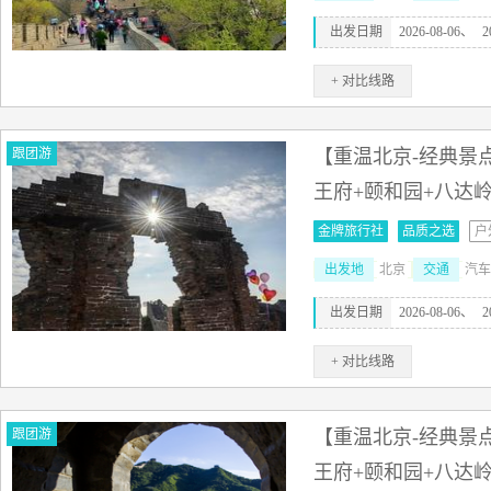
出发日期
2026-08-06、
2
+ 对比线路
跟团游
【重温北京-经典景点
王府+颐和园+八达
金牌旅行社
品质之选
户
出发地
北京
交通
汽车
出发日期
2026-08-06、
2
+ 对比线路
跟团游
【重温北京-经典景点
王府+颐和园+八达