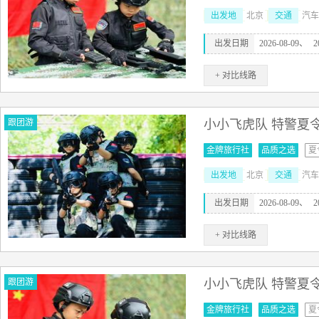
出发地
北京
交通
汽车
出发日期
2026-08-09、
2
+ 对比线路
跟团游
小小飞虎队 特警夏
金牌旅行社
品质之选
夏
出发地
北京
交通
汽车
出发日期
2026-08-09、
2
+ 对比线路
跟团游
小小飞虎队 特警夏
金牌旅行社
品质之选
夏