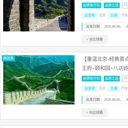
金牌旅行社
品质之选
户
出发地
北京
交通
汽车
出发日期
2026-08-06、
2
+ 对比线路
跟团游
【重温北京-经典景点
王府+颐和园+八达
金牌旅行社
品质之选
户
出发地
北京
交通
汽车
出发日期
2026-08-06、
2
+ 对比线路