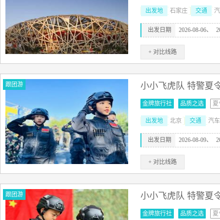
出发地
石家庄
交通
汽
出发日期
2026-08-06、
2
+ 对比线路
跟团游
小小飞虎队 特警夏
金牌旅行社
品质之选
夏
出发地
北京
交通
汽车
出发日期
2026-08-09、
2
+ 对比线路
跟团游
小小飞虎队 特警夏
金牌旅行社
品质之选
夏