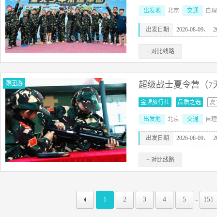
出发地
北京
交通
自理
出发日期
2026-08-09、
2
+ 对比线路
跟团游
超级战士夏令营（7
金牌旅行社
品质之选
夏
出发地
北京
交通
自理
出发日期
2026-08-09、
2
+ 对比线路
1
2
3
4
5
151
...