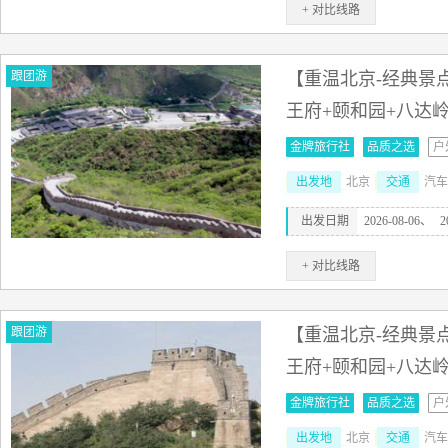
+ 对比线路
跟团游
【重温北京-经典景点
王府+颐和园+八达
金牌旅行社
品质之选
户
出发地
北京
交通
汽车
出发日期
2026-08-06、
2
+ 对比线路
跟团游
【重温北京-经典景点
王府+颐和园+八达
金牌旅行社
品质之选
户
出发地
北京
交通
汽车