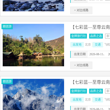
+ 对比线路
跟团游
【七彩蓝—至尊云南】
金牌旅行社
品质之选
亲
出发地
北京
交通
飞机
出发日期
2026-08-11、
2
+ 对比线路
跟团游
【七彩蓝—至尊云南】
金牌旅行社
品质之选
亲
出发地
北京
交通
飞机
出发日期
2026-08-11、
2