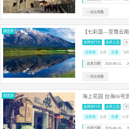
+ 对比线路
跟团游
【七彩蓝—至尊云南】
金牌旅行社
品质之选
亲
出发地
北京
交通
飞机
出发日期
2026-08-11、
2
+ 对比线路
跟团游
海上花园 台海06号
金牌旅行社
品质之选
休
出发地
北京
交通
火车
出发日期
2026-08-10、
2