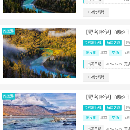
+ 对比线路
跟团游
【野奢喀伊】8晚9日
金牌旅行社
品质之选
休
出发地
北京
交通
飞机
出发日期
2026-09-25
更
+ 对比线路
跟团游
【野奢喀伊】8晚9日
金牌旅行社
品质之选
休
出发地
北京
交通
飞机
出发日期
2026-09-25
更