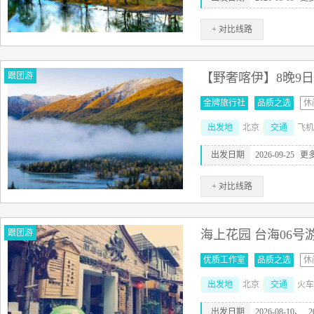
+ 对比线路
跟团游
【野奢喀伊】8晚9日
金牌旅行社
品质之选
休
出发地
北京
交通
飞机
出发日期
2026-09-25
更
+ 对比线路
跟团游
海上花园 台海06号
优质工作室
品质之选
休
出发地
北京
交通
火车
出发日期
2026-08-10、
2