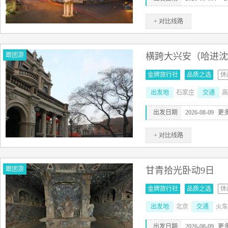
+ 对比线路
跟团游
横跨大兴安（哈进沈
金牌旅行社
品质之选
休
出发地
石家庄
交通
高
出发日期
2026-08-09
更
+ 对比线路
跟团游
甘青拾光卧动9日
金牌旅行社
品质之选
休
出发地
北京
交通
火车
出发日期
2026-08-09
更