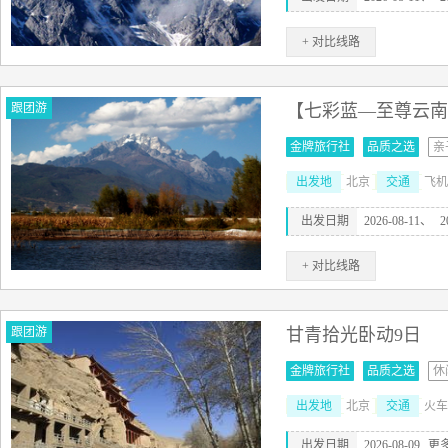
+ 对比线路
跟团游
【七彩蓝—至尊云南】
金牌旅行社
品质之选
亲
出发地
北京
交通
飞机
出发日期
2026-08-11、
2
+ 对比线路
跟团游
甘青拾光卧动9日
金牌旅行社
品质之选
休
出发地
北京
交通
火车
出发日期
2026-08-09
更