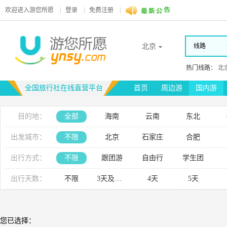
欢迎进入
游您所愿
登录
免费注册
北京
线路
热门线路：
北
全国旅行社在线直营平台
首页
周边游
国内游
目的地：
全部
海南
云南
东北
新疆
内蒙古
河南
出发城市：
不限
北京
石家庄
合肥
山西
安徽
出行方式：
不限
跟团游
自由行
学生团
出行天数：
不限
3天及以下
4天
5天
您已选择：