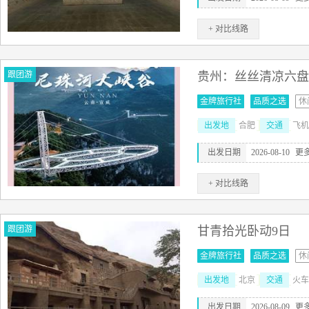
+ 对比线路
跟团游
贵州：丝丝清凉六盘
金牌旅行社
品质之选
休
出发地
合肥
交通
飞机
出发日期
2026-08-10
更
+ 对比线路
跟团游
甘青拾光卧动9日
金牌旅行社
品质之选
休
出发地
北京
交通
火车
出发日期
2026-08-09
更