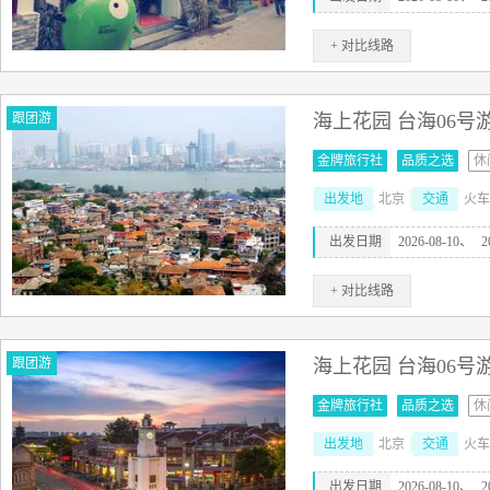
+ 对比线路
跟团游
海上花园 台海06号
金牌旅行社
品质之选
休
出发地
北京
交通
火车
出发日期
2026-08-10、
2
+ 对比线路
跟团游
海上花园 台海06号
金牌旅行社
品质之选
休
出发地
北京
交通
火车
出发日期
2026-08-10、
2