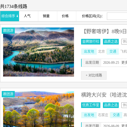
共1734条线路
综合排序
人气
销量
价格
价格区间(元)：
跟团游
【野奢喀伊】8晚9日
金牌旅行社
品质之选
休
出发地
北京
交通
飞机
出发日期
2026-09-25
更
+ 对比线路
跟团游
横跨大兴安（哈进沈
优质工作室
品质之选
休
出发地
石家庄
交通
高
出发日期
2026-08-09
更