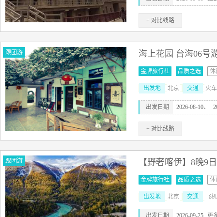
+ 对比线路
跟团游
海上花园 台海06号
金牌旅行社
品质之选
休
出发地
北京
交通
火车
出发日期
2026-08-10、
2
+ 对比线路
跟团游
【野奢喀伊】8晚9日
金牌旅行社
品质之选
休
出发地
北京
交通
飞机
出发日期
2026-09-25
更