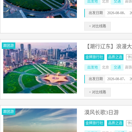
出发地
北京
交通
高铁
出发日期
2026-08-08、
2
+ 对比线路
跟团游
【潮行辽东】浪漫大
金牌旅行社
品质之选
休
出发地
北京
交通
高铁
出发日期
2026-08-07、
2
+ 对比线路
跟团游
漠风长歌3日游
金牌旅行社
品质之选
休