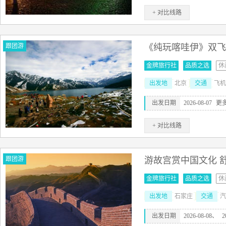
+ 对比线路
跟团游
《纯玩喀哇伊》双飞
金牌旅行社
品质之选
休
出发地
北京
交通
飞机
出发日期
2026-08-07
更
+ 对比线路
跟团游
游故宫赏中国文化 
金牌旅行社
品质之选
休
出发地
石家庄
交通
汽
出发日期
2026-08-08、
2