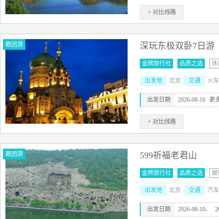
+ 对比线路
跟团游
深玩东极双卧7日游
金牌旅行社
品质之选
休
出发地
北京
交通
火车
出发日期
2026-08-16
更
+ 对比线路
跟团游
599祈福老君山
金牌旅行社
品质之选
健
出发地
北京
交通
汽车
出发日期
2026-08-10、
2