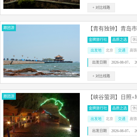
+ 对比线路
跟团游
【青有独钟】青岛市
金牌旅行社
品质之选
休
出发地
北京
交通
高铁
出发日期
2026-08-07、
2
+ 对比线路
跟团游
【峡谷萤洞】日照+
金牌旅行社
品质之选
休
出发地
北京
交通
高铁
出发日期
2026-08-07、
2