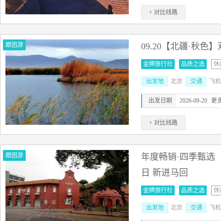
+ 对比线路
跟团游
09.20【北疆·秋色
金牌旅行社
品质之选
休
出发地
北京
交通
飞机
出发日期
2026-09-20
更
+ 对比线路
跟团游
年度畅销·四季甄选 
日 新进马回
金牌旅行社
品质之选
休
出发地
北京
交通
飞机