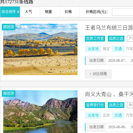
共172731条线路
综合排序
人气
销量
价格
价格区间(元)：
跟团游
王者乌兰布统三日游
优质工作室
品质之选
户
出发地
保定
交通
汽车
出发日期
2026-08-07、
2
+ 对比线路
跟团游
尚义大青山 、桑干
金牌旅行社
品质之选
休
出发地
北京
交通
汽车
出发日期
2026-08-08、
2