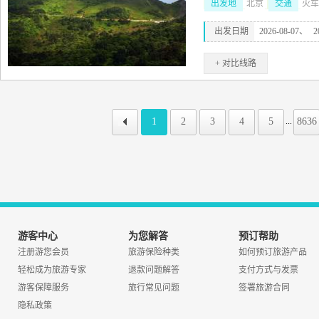
出发地
北京
交通
火车
出发日期
2026-08-07、
2
+ 对比线路
1
2
3
4
5
8636
...
游客中心
为您解答
预订帮助
注册游您会员
旅游保险种类
如何预订旅游产品
轻松成为旅游专家
退款问题解答
支付方式与发票
游客保障服务
旅行常见问题
签署旅游合同
隐私政策