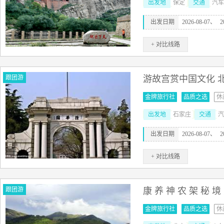
出发地
保定
交通
汽车
出发日期
2026-08-07、
2
+ 对比线路
跟团游
游故宫赏中国文化 北
金牌旅行社
品质之选
休
出发地
石家庄
交通
汽
出发日期
2026-08-07、
2
+ 对比线路
跟团游
康 养 神 农 架 秘 境 
金牌旅行社
品质之选
休