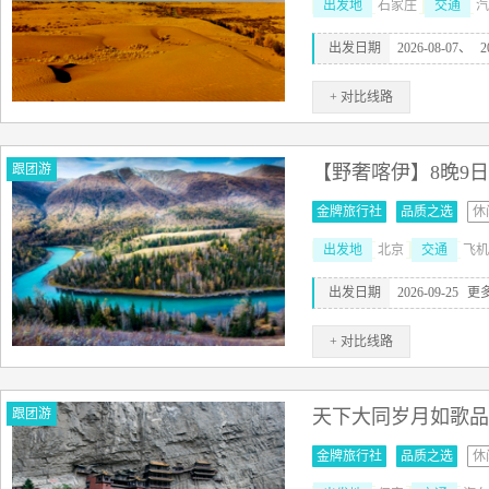
出发地
石家庄
交通
汽
出发日期
2026-08-07、
2
+ 对比线路
跟团游
【野奢喀伊】8晚9日
金牌旅行社
品质之选
休
出发地
北京
交通
飞机
出发日期
2026-09-25
更
+ 对比线路
跟团游
天下大同岁月如歌品
金牌旅行社
品质之选
休