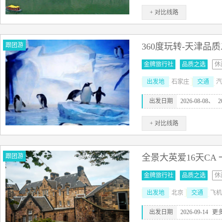
+ 对比线路
跟团游
360度玩转-天津品
金牌旅行社
品质之选
休
出发地
石家庄
交通
汽
出发日期
2026-08-08、
2
+ 对比线路
跟团游
全景大英爱16天CA
金牌旅行社
品质之选
休
出发地
北京
交通
飞机
出发日期
2026-09-14
更