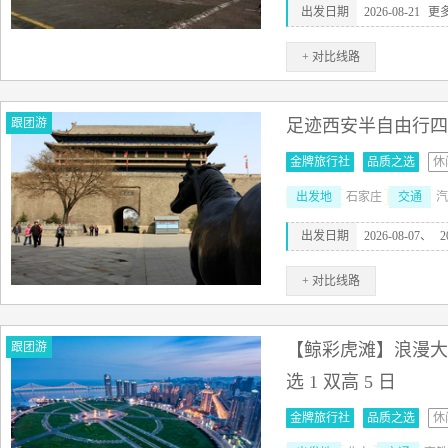
出发日期
2026-08-21
更
+ 对比线路
跟团游
足迹西安半自由行四
金牌旅行社
品质之选
休
出发地
石家庄
交通
汽
出发日期
2026-08-07、
2
+ 对比线路
跟团游
【鲸彩虎滩】浪漫大
选 1 双高 5 日
金牌旅行社
品质之选
休