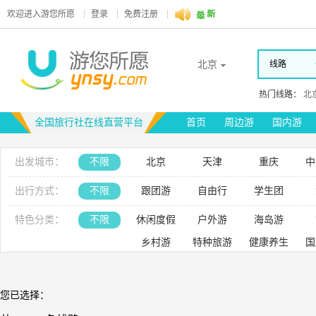
欢迎进入
游您所愿
登录
免费注册
北京
线路
热门线路：
北
全国旅行社在线直营平台
首页
周边游
国内游
出发城市：
不限
北京
天津
重庆
中
合肥
成都
昆明
乌
出行方式：
不限
跟团游
自由行
学生团
特色分类：
不限
休闲度假
户外游
海岛游
乡村游
特种旅游
健康养生
国
您已选择：